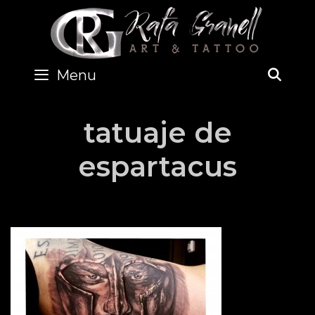
Skip
to
content
Menu
SEA
tatuaje de
espartacus