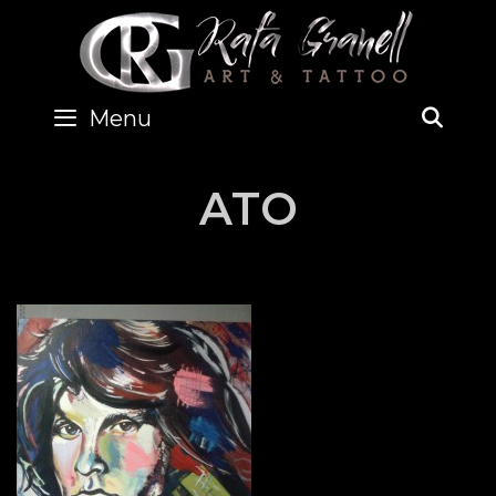
Skip
to
content
Menu
SEA
ATO