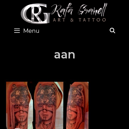
Skip
to
content
Menu
SEA
aan