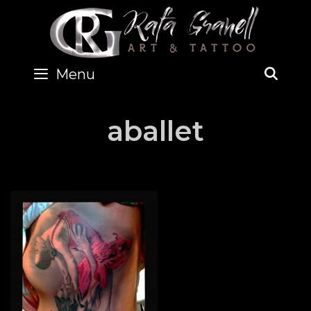
Skip
to
content
Menu
SEA
aballet