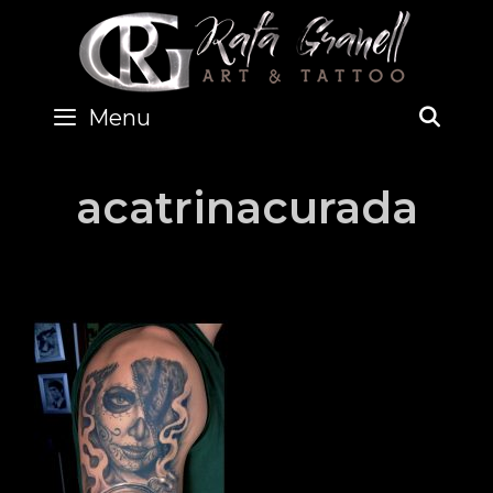
Skip
to
content
Menu
SEA
acatrinacurada