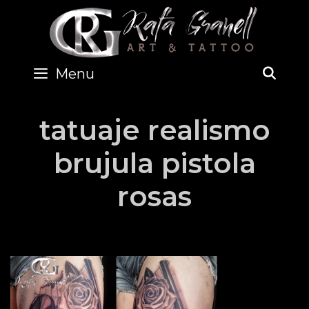
Skip
to
content
Menu
SEA
tatuaje realismo
brujula pistola
rosas