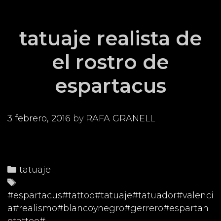
tatuaje realista de
el rostro de
espartacus
3 febrero, 2016
by
RAFA GRANELL
Categories
tatuaje
Tags
#espartacus#tattoo#tatuaje#tatuador#valenci
a#realismo#blancoynegro#gerrero#espartan
otattoo#