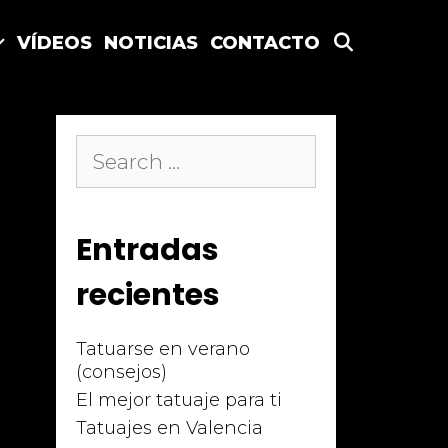
SEARCH
VÍDEOS
NOTICIAS
CONTACTO
Search
for:
Entradas
recientes
Tatuarse en verano
(consejos)
El mejor tatuaje para ti
Tatuajes en Valencia