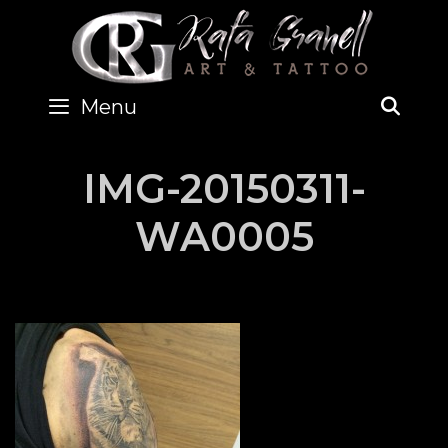
Skip
to
content
Menu
SEA
IMG-20150311-
WA0005